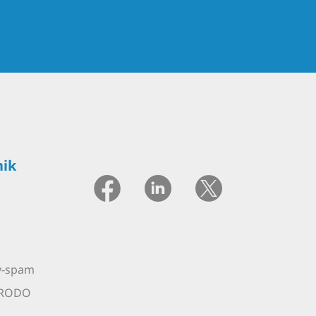
ik
ty-spam
 RODO