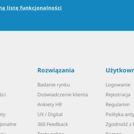
ą listę funkcjonalności
Rozwiązania
Użytkown
Badanie rynku
Logowanie
ści
Doświadczenie klienta
Rejestracja
Ankiety HR
Regulamin
ety
UX / Digital
Polityka an
jonalne
360 Feedback
Zgodność z