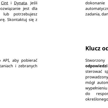
,
Cint
i
Dynata
. Jeśli
dokonanie
związanie jest dla
automatycz
e lub potrzebujesz
zadania, da
rę. Skontaktuj się z
Klucz o
o API, aby pobierać
Stworzon
taniach i zebranych
odpowiedzi
sterować s
prowadzony
mógł autom
wypełnieniu
do respo
określonego