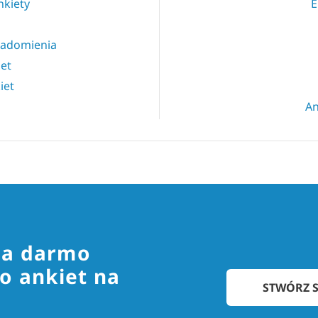
nkiety
E
iadomienia
et
iet
An
za darmo
o ankiet na
STWÓRZ S