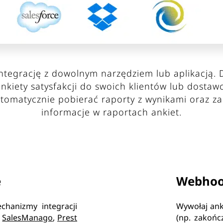
integrację z dowolnym narzędziem lub aplikacją. 
nkiety satysfakcji do swoich klientów lub dost
utomatycznie pobierać raporty z wynikami oraz z
informacje w raportach ankiet.
e
Webhoo
hanizmy integracji
Wywołaj ank
,
SalesManago
,
Prest
(np. zakońc