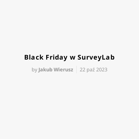
Black Friday w SurveyLab
by
Jakub Wierusz
22 paź 2023