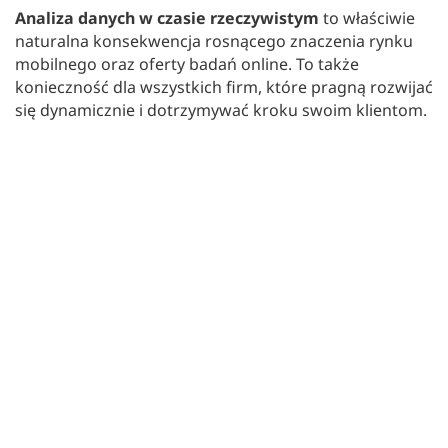
Analiza danych w czasie rzeczywistym
to właściwie
naturalna konsekwencja rosnącego znaczenia rynku
mobilnego oraz oferty badań online. To także
konieczność dla wszystkich firm, które pragną rozwijać
się dynamicznie i dotrzymywać kroku swoim klientom.
Wśród wytypowanych przez ekspertów kluczowych
słów na rynku badań w 2015 znajdują się :
sprawność
w działaniu
(en. agility),
automatyzacja
i
konwergencja
. Sprawność w działaniu rozumiana jest
jako umiejętność znalezienia kreatywnych,
innowacyjnych i efektywnych kosztowo, choć
niekoniecznie perfekcyjnych rozwiązań dla
skomplikowanych problemów. Wspominana już przez
nas automatyzacja, pozwala znacząco przyśpieszyć
proces i ograniczyć koszty. Natomiast konwergencja to
zdolność do adaptowania się do potrzeb klientów
poprzez płynne oferowanie zróżnicowanych usług – od
doskonałych technologicznie narzędzi badawczych,