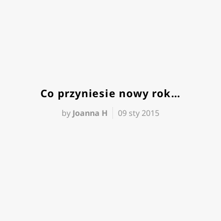
Co przyniesie nowy rok…
by
Joanna H
09 sty 2015