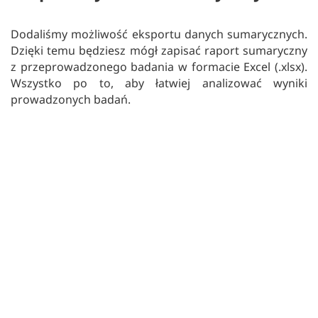
Dodaliśmy możliwość eksportu danych sumarycznych.
Dzięki temu będziesz mógł zapisać raport sumaryczny
z przeprowadzonego badania w formacie Excel (.xlsx).
Wszystko po to, aby łatwiej analizować wyniki
prowadzonych badań.
Poprawki błędów i usprawnienia
Poprawiliśmy szereg błędów w obszarze raportów
online oraz zarządzania użytkownikami. Zwiększyliśmy
również stabilność pracy aplikacji oraz wprowadziliśmy
drobne, ale bardzo przydatne usprawnienia działania
systemu.