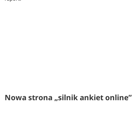
Nowa strona „silnik ankiet online”
Zmieniliśmy układ stopki, aby łatwiej było odszukać
potrzebne informacje oraz dodaliśmy nową stronę
Engine. Znajdziesz tu podstawowe informację o
naszych rozwiązaniach technologicznych oraz o tym