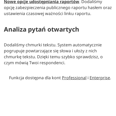
Nowe opcje udostępniania raportów
. Dodaliśmy
opcję zabezpieczenia publicznego raportu hasłem oraz
ustawienia czasowej ważności linku raportu.
Analiza pytań otwartych
Dodaliśmy chmurki tekstu. System automatycznie
pogrupuje powtarzające się słowa i ułoży z nich
chmurkę tekstu. Dzięki temu szybko sprawdzisz, o
czym mówią Twoi respondenci.
Funkcja dostępna dla kont
Professional
i
Enterprise
.
Kodowanie pytań otwartych
Usprawniliśmy kodowanie pytań otwartych. Teraz
wystarczy wpisać tag, który chcesz przypisać do