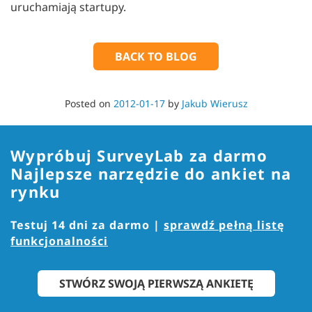
uruchamiają startupy.
BACK TO BLOG
Posted on
2012-01-17
by
Jakub Wierusz
Wypróbuj SurveyLab za darmo
Najlepsze narzędzie do ankiet na
rynku
Testuj 14 dni za darmo |
sprawdź pełną listę
funkcjonalności
STWÓRZ SWOJĄ PIERWSZĄ ANKIETĘ