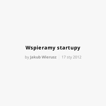
Wspieramy startupy
by
Jakub Wierusz
17 sty 2012