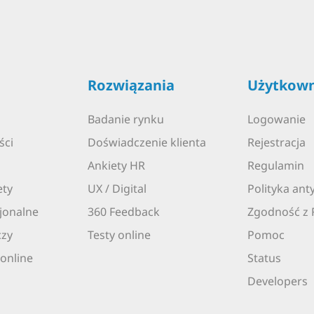
Rozwiązania
Użytkown
Badanie rynku
Logowanie
ści
Doświadczenie klienta
Rejestracja
Ankiety HR
Regulamin
ety
UX / Digital
Polityka an
jonalne
360 Feedback
Zgodność z
czy
Testy online
Pomoc
online
Status
Developers