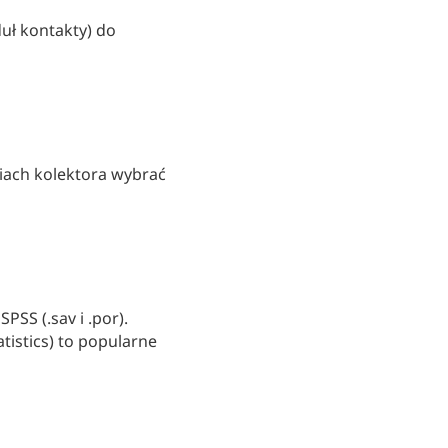
uł kontakty) do
niach kolektora wybrać
SS (.sav i .por).
tistics) to popularne