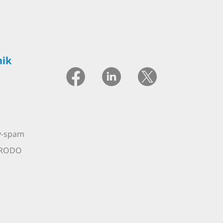
ik
ty-spam
 RODO