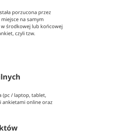
ostała porzucona przez
a miejsce na samym
ie w środkowej lub końcowej
iet, czyli tzw.
lnych
pc / laptop, tablet,
 ankietami online oraz
aktów