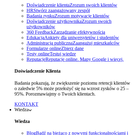
Doświadczenie klienta
Zrozum swoich klientów
HR
Stwórz zaangażowany zespół
Badania rynku
Zrozum motywacje klientów
Doświadczenie użytkownika
Zrozum swoich
użytkowników
360 Feedback
Zarządzanie efektywnością
Edukacja
Ankiety dla uniwersytetów i studentów
Administracja publiczna
Zaangażuj mieszkańców
Formularze online
Zbierz dane
Testy online
Testuj wiedzę
Reputacje
Reputacje online. Mapy Google i więcej.
Doświadczenie Klienta
Badania pokazują, że zwiększenie poziomu retencji klientów
o zaledwie 5% może przełożyć się na wzrost zysków o 25 –
95%. Porozmawiajmy o Twoich klientach.
KONTAKT
Wiedza
Wiedza
Blog
Bądź na bieżąco z nowymi funkcjonalnościami i