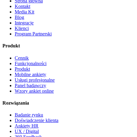
Strona główna
Kontakt
Media Kit
Blog
Integracje
Klienci
Program Partnerski
Produkt
Cennik
Funkcjonalności
Produkt
Mobilne ankiety
Usługi profesjonalne
Panel badawczy
Wzory ankiet online
Rozwiązania
Badanie rynku
Doświadczenie klienta
Ankiety HR
UX / Digital
360 Feedback