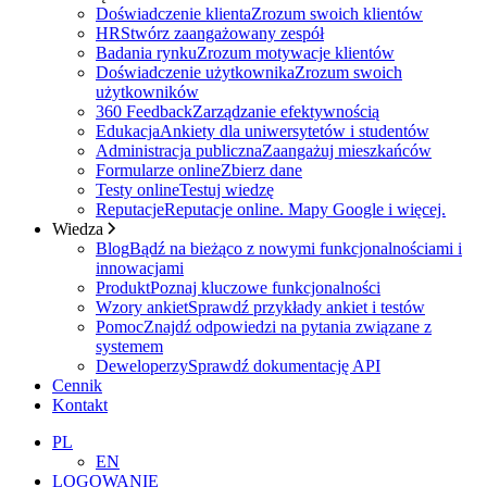
Doświadczenie klienta
Zrozum swoich klientów
HR
Stwórz zaangażowany zespół
Badania rynku
Zrozum motywacje klientów
Doświadczenie użytkownika
Zrozum swoich
użytkowników
360 Feedback
Zarządzanie efektywnością
Edukacja
Ankiety dla uniwersytetów i studentów
Administracja publiczna
Zaangażuj mieszkańców
Formularze online
Zbierz dane
Testy online
Testuj wiedzę
Reputacje
Reputacje online. Mapy Google i więcej.
Wiedza
Blog
Bądź na bieżąco z nowymi funkcjonalnościami i
innowacjami
Produkt
Poznaj kluczowe funkcjonalności
Wzory ankiet
Sprawdź przykłady ankiet i testów
Pomoc
Znajdź odpowiedzi na pytania związane z
systemem
Deweloperzy
Sprawdź dokumentację API
Cennik
Kontakt
PL
EN
LOGOWANIE