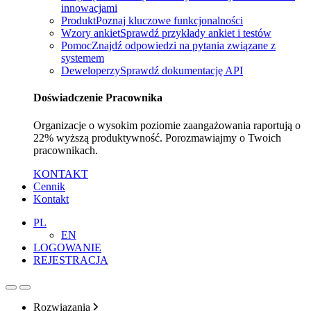
innowacjami
Produkt
Poznaj kluczowe funkcjonalności
Wzory ankiet
Sprawdź przykłady ankiet i testów
Pomoc
Znajdź odpowiedzi na pytania związane z
systemem
Deweloperzy
Sprawdź dokumentację API
Doświadczenie Pracownika
Organizacje o wysokim poziomie zaangażowania raportują o
22% wyższą produktywność. Porozmawiajmy o Twoich
pracownikach.
KONTAKT
Cennik
Kontakt
PL
EN
LOGOWANIE
REJESTRACJA
Rozwiązania