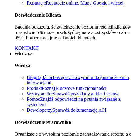
Reputacje
Reputacje online. Mapy Google i więcej.
Doświadczenie Klienta
Badania pokazują, że zwiększenie poziomu retencji klientów
o zaledwie 5% może przełożyć się na wzrost zysków o 25 –
95%. Porozmawiajmy o Twoich klientach.
KONTAKT
Wiedza
Wiedza
Blog
Bądź na bieżąco z nowymi funkcjonalnościami i
innowacjami
Produkt
Poznaj kluczowe funkcjonalności
Wzory ankiet
Sprawdź przykłady ankiet i testów
Pomoc
Znajdź odpowiedzi na pytania związane z
systemem
Deweloperzy
Sprawdź dokumentację API
Doświadczenie Pracownika
Organizacje o wysokim poziomie zaangażowania raportują o