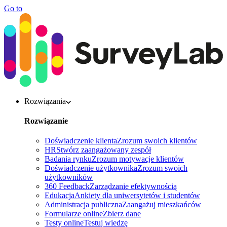
Go to
Rozwiązania
Rozwiązanie
Doświadczenie klienta
Zrozum swoich klientów
HR
Stwórz zaangażowany zespół
Badania rynku
Zrozum motywacje klientów
Doświadczenie użytkownika
Zrozum swoich
użytkowników
360 Feedback
Zarządzanie efektywnością
Edukacja
Ankiety dla uniwersytetów i studentów
Administracja publiczna
Zaangażuj mieszkańców
Formularze online
Zbierz dane
Testy online
Testuj wiedzę