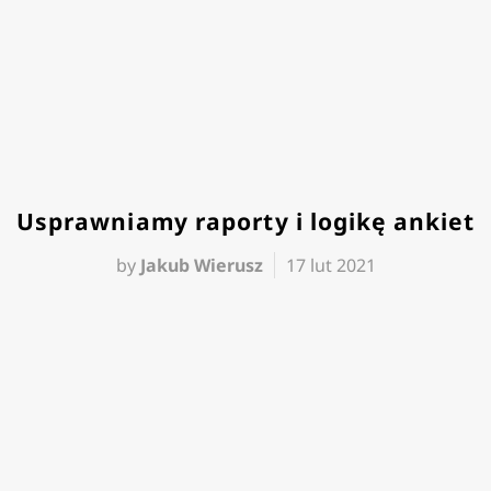
Usprawniamy raporty i logikę ankiet
by
Jakub Wierusz
17 lut 2021