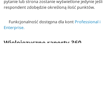
pytanie lub strona zostanie wyświetlone jedynie jeśli
respondent zdobędzie określoną ilość punktów.
Funkcjonalność dostępna dla kont
Professional i
Enterprise.
Wielojęzyczne raporty 360
Wprowadziliśmy szereg usprawnień do raportów 360.
Dodaliśmy obsługę wielu języków. Poprawiliśmy
również działanie pipingu (insertowania treści) dla
ankiet 360 stopni.
Funkcjonalność dostępna dla kont
Enterprise
.
Inne zmiany i usprawnienia