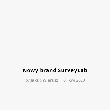
Nowy brand SurveyLab
by
Jakub Wierusz
01 kwi 2020