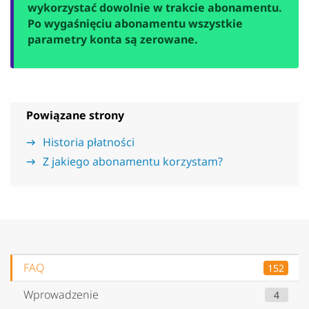
wykorzystać dowolnie w trakcie abonamentu.
Po wygaśnięciu abonamentu wszystkie
parametry konta są zerowane.
Powiązane strony
Historia płatności
Z jakiego abonamentu korzystam?
FAQ
152
Wprowadzenie
4