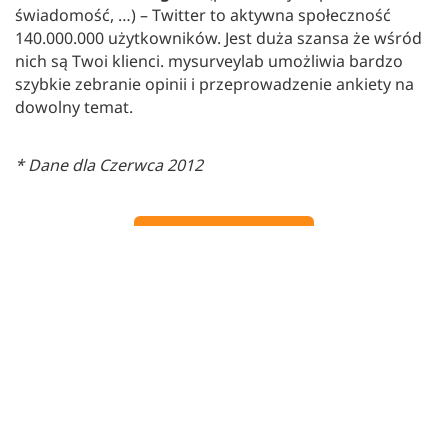
świadomość, …) – Twitter to aktywna społeczność
140.000.000 użytkowników. Jest duża szansa że wśród
nich są Twoi klienci. mysurveylab umożliwia bardzo
szybkie zebranie opinii i przeprowadzenie ankiety na
dowolny temat.
* Dane dla Czerwca 2012
BACK TO BLOG
Posted on
2012-06-26
by
Jakub Wierusz
Wypróbuj SurveyLab za darmo
Najlepsze narzędzie do ankiet na
rynku