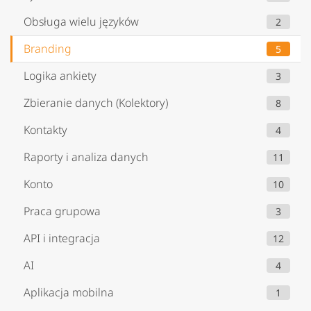
Obsługa wielu języków
2
Branding
5
Logika ankiety
3
Zbieranie danych (Kolektory)
8
Kontakty
4
Raporty i analiza danych
11
Konto
10
Praca grupowa
3
API i integracja
12
AI
4
Aplikacja mobilna
1