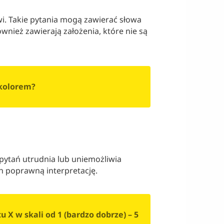
. Takie pytania mogą zawierać słowa
wnież zawierają założenia, które nie są
 kolorem?
 pytań utrudnia lub uniemożliwia
h poprawną interpretację.
 X w skali od 1 (bardzo dobrze) – 5