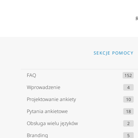
Go to
SEKCJE POMOCY
FAQ
152
Wprowadzenie
4
Projektowanie ankiety
10
Pytania ankietowe
18
Obsługa wielu języków
2
Branding
5