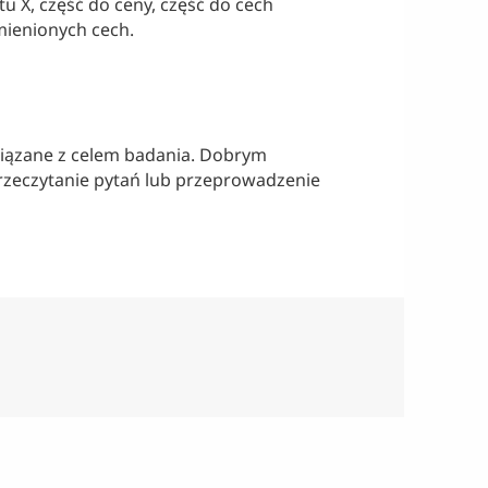
 X, część do ceny, część do cech
mienionych cech.
związane z celem badania. Dobrym
rzeczytanie pytań lub przeprowadzenie