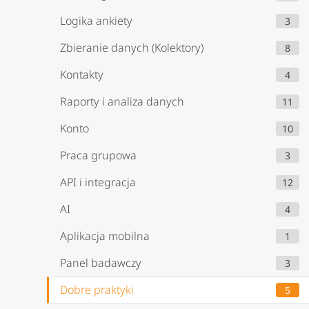
Logika ankiety
3
Zbieranie danych (Kolektory)
8
Kontakty
4
Raporty i analiza danych
11
Konto
10
Praca grupowa
3
API i integracja
12
AI
4
Aplikacja mobilna
1
Panel badawczy
3
Dobre praktyki
5