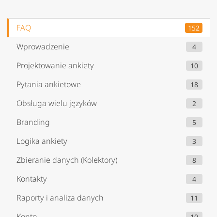
FAQ
152
Wprowadzenie
4
Projektowanie ankiety
10
Pytania ankietowe
18
Obsługa wielu języków
2
Branding
5
Logika ankiety
3
Zbieranie danych (Kolektory)
8
Kontakty
4
Raporty i analiza danych
11
Konto
10