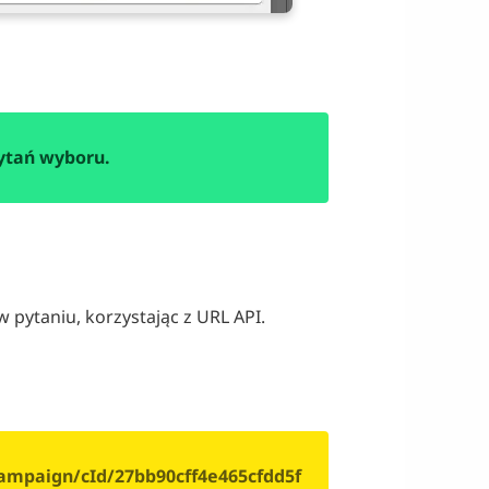
pytań wyboru.
pytaniu, korzystając z URL API.
mpaign/cId/27bb90cff4e465cfdd5f