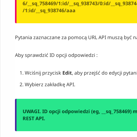
6/__sq_758469/1:id/__sq_938743/0:id/__sq_93874
/1:id/__sq_938746/aaa
Pytania zaznaczane za pomocą URL API muszą być na 
Aby sprawdzić ID opcji odpowiedzi :
Wciśnij przycisk
Edit
, aby przejść do edycji pytan
Wybierz zakładkę API.
UWAGI. ID opcji odpowiedzi (eg, __sq_758469) 
REST API.