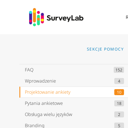
Go to
SEKCJE POMOCY
FAQ
152
Wprowadzenie
4
Projektowanie ankiety
10
Pytania ankietowe
18
Obsługa wielu języków
2
Branding
5