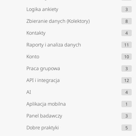
Logika ankiety
3
Zbieranie danych (Kolektory)
8
Kontakty
4
Raporty i analiza danych
11
Konto
10
Praca grupowa
3
API i integracja
12
AI
4
Aplikacja mobilna
1
Panel badawczy
3
Dobre praktyki
5