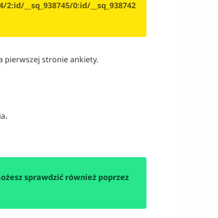
4/2:id/__sq_938745/0:id/__sq_938742
pierwszej stronie ankiety.
ia.
możesz sprawdzić również poprzez