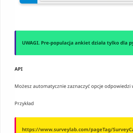
UWAGI. Pre-populacja ankiet działa tylko dla 
API
Możesz automatycznie zaznaczyć opcje odpowiedzi w 
Przykład
https://www.surveylab.com/pageTag/SurveyCa