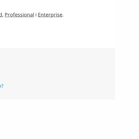
d
,
Professional
i
Enterprise
.
e?