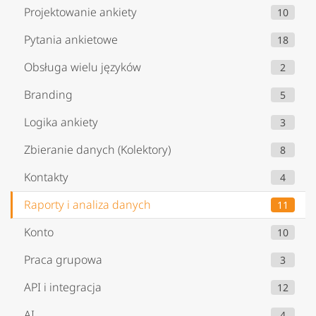
Projektowanie ankiety
10
Pytania ankietowe
18
Obsługa wielu języków
2
Branding
5
Logika ankiety
3
Zbieranie danych (Kolektory)
8
Kontakty
4
Raporty i analiza danych
11
Konto
10
Praca grupowa
3
API i integracja
12
AI
4