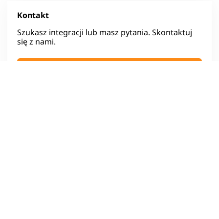
Kontakt
Szukasz integracji lub masz pytania. Skontaktuj
się z nami.
NAPISZ DO NAS
Wypróbuj SurveyLab za darmo
Najlepsze narzędzie do ankiet na
rynku
Testuj 14 dni za darmo |
sprawdź pełną listę
funkcjonalności