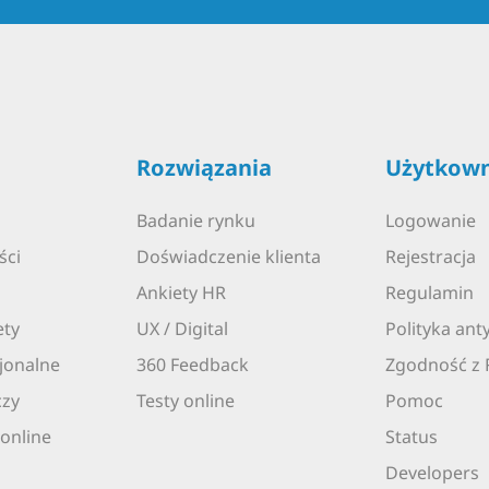
Rozwiązania
Użytkown
Badanie rynku
Logowanie
ści
Doświadczenie klienta
Rejestracja
Ankiety HR
Regulamin
ety
UX / Digital
Polityka an
jonalne
360 Feedback
Zgodność z
czy
Testy online
Pomoc
online
Status
Developers