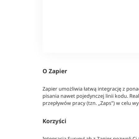
O
Zapier
Zapier umożliwia łatwą integrację z ponad
pisania nawet pojedynczej linii kodu. R
przepływów pracy (tzn. „Zaps”) w celu 
Korzyści
Integracja SurveyLab z Zapier pozwoli Ci 