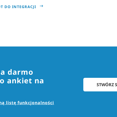
T DO INTEGRACJI
za darmo
o ankiet na
STWÓRZ S
ą listę funkcjonalności