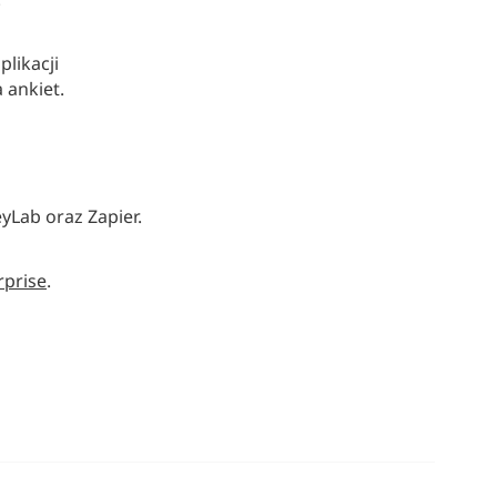
likacji
 ankiet.
yLab oraz Zapier.
rprise
.