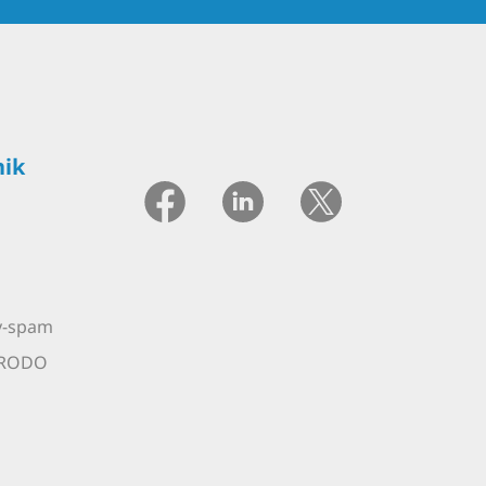
ik
ty-spam
 RODO