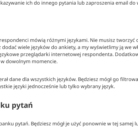
kazywanie ich do innego pytania lub zaproszenia email do 
 respondenci mówią różnymi językami. Nie musisz tworzyć
 dodać wiele języków do ankiety, a my wyświetlimy ją we w
językowe przeglądarki internetowej respondenta. Dodatko
ie w dowolnym momencie.
erał dane dla wszystkich języków. Będziesz mógł go filtrow
stkie języki jednocześnie lub tylko wybrany język.
nku pytań
anku pytań. Będziesz mógł je użyć ponownie w tej samej lub