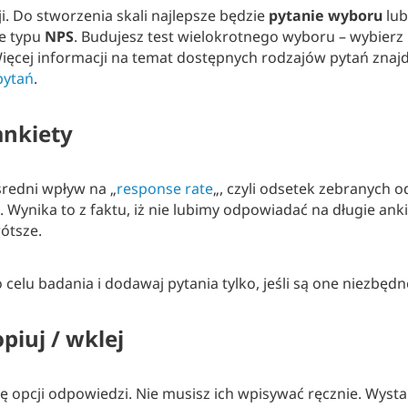
i. Do stworzenia skali najlepsze będzie
pytanie wyboru
lu
ie typu
NPS
. Budujesz test wielokrotnego wyboru – wybierz
Więcej informacji na temat dostępnych rodzajów pytań znaj
pytań
.
ankiety
redni wpływ na „
response rate
„, czyli odsetek zebranych 
 Wynika to z faktu, iż nie lubimy odpowiadać na długie ankie
rótsze.
 celu badania i dodawaj pytania tylko, jeśli są one niezbędn
piuj / wklej
ę opcji odpowiedzi. Nie musisz ich wpisywać ręcznie. Wystar