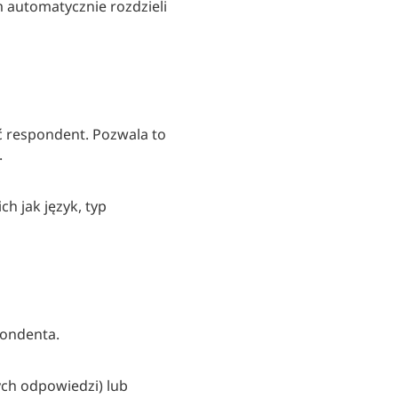
 automatycznie rozdzieli
ć respondent. Pozwala to
.
h jak język, typ
pondenta.
ych odpowiedzi) lub