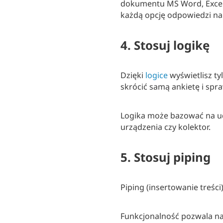
dokumentu MS Word, Excel l
każdą opcję odpowiedzi na 
4. Stosuj logikę
Dzięki
logice
wyświetlisz t
skrócić samą ankietę i spr
Logika może bazować na ud
urządzenia czy kolektor.
5. Stosuj piping
Piping (insertowanie treśc
Funkcjonalność pozwala na 