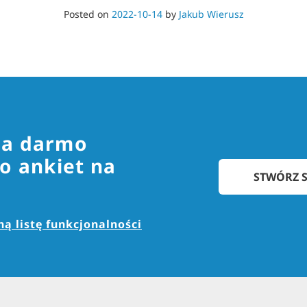
Posted on
2022-10-14
by
Jakub Wierusz
za darmo
o ankiet na
STWÓRZ S
ą listę funkcjonalności