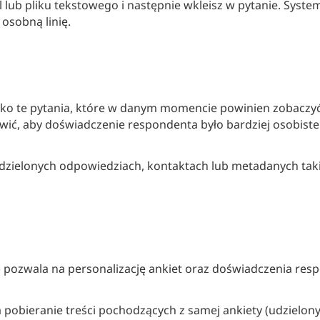
ub pliku tekstowego i następnie wkleisz w pytanie. System
osobną linię.
ylko te pytania, które w danym momencie powinien zobaczy
awić, aby doświadczenie respondenta było bardziej osobiste
zielonych odpowiedziach, kontaktach lub metadanych takic
i) pozwala na personalizację ankiet oraz doświadczenia res
pobieranie treści pochodzących z samej ankiety (udzielon