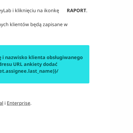
Lab i kliknięciu na ikonkę
RAPORT
.
nych klientów będą zapisane w
 i nazwisko klienta obsługiwanego
dresu URL ankiety dodać
ket.assignee.last_name}}/
al
i
Enterprise
.