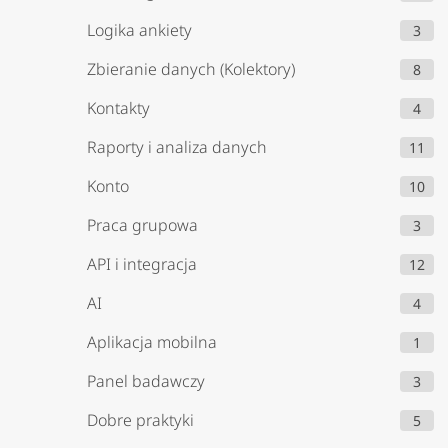
Logika ankiety
3
Zbieranie danych (Kolektory)
8
Kontakty
4
Raporty i analiza danych
11
Konto
10
Praca grupowa
3
API i integracja
12
AI
4
Aplikacja mobilna
1
Panel badawczy
3
Dobre praktyki
5