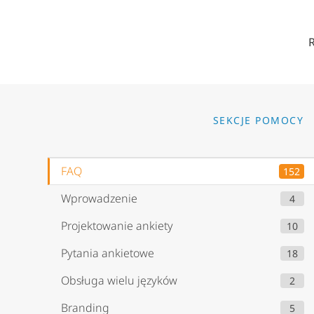
Go to
SEKCJE POMOCY
FAQ
152
Wprowadzenie
4
Projektowanie ankiety
10
Pytania ankietowe
18
Obsługa wielu języków
2
Branding
5