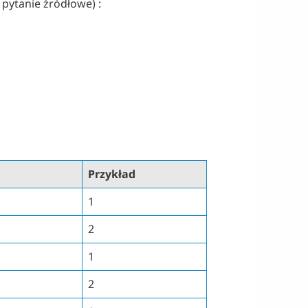
 pytanie źródłowe) :
Przykład
1
2
1
2