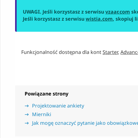
UWAGI. Jeśli korzystasz z serwisu
vzaar.com
sko
Jeśli korzystasz z serwisu
wistia.com
, skopiuj 
Funkcjonalność dostępna dla kont
Starter
,
Advanc
Powiązane strony
Projektowanie ankiety
Mierniki
Jak mogę oznaczyć pytanie jako obowiązkow