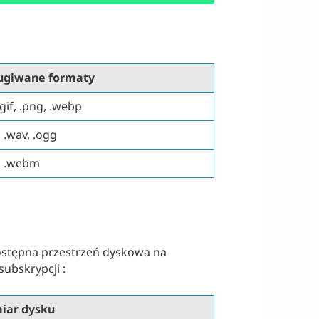
ugiwane formaty
.gif, .png, .webp
 .wav, .ogg
, .webm
ostępna przestrzeń dyskowa na
ubskrypcji :
iar dysku