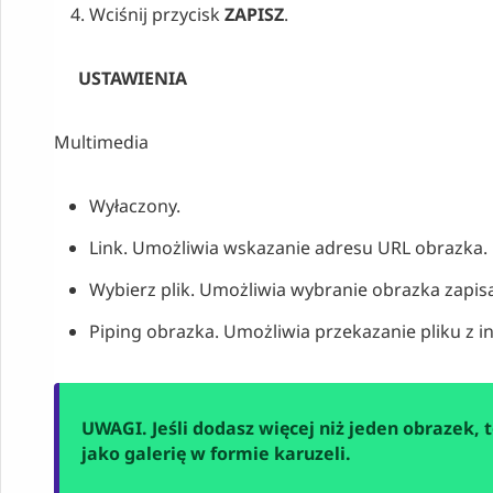
Wciśnij przycisk
ZAPISZ
.
USTAWIENIA
Multimedia
Wyłaczony.
Link. Umożliwia wskazanie adresu URL obrazka.
Wybierz plik. Umożliwia wybranie obrazka zapi
Piping obrazka. Umożliwia przekazanie pliku z i
UWAGI. Jeśli dodasz więcej niż jeden obrazek, 
jako galerię w formie karuzeli.