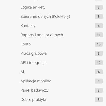
Logika ankiety
3
Zbieranie danych (Kolektory)
8
Kontakty
4
Raporty i analiza danych
11
Konto
10
Praca grupowa
3
API i integracja
12
AI
4
Aplikacja mobilna
1
Panel badawczy
3
Dobre praktyki
5