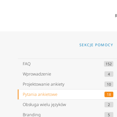
Go to
SEKCJE POMOCY
FAQ
152
Wprowadzenie
4
Projektowanie ankiety
10
Pytania ankietowe
18
Obsługa wielu języków
2
Branding
5