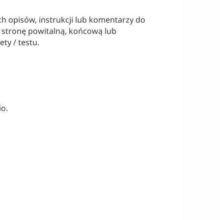
 opisów, instrukcji lub komentarzy do
ć stronę powitalną, końcową lub
ty / testu.
io.