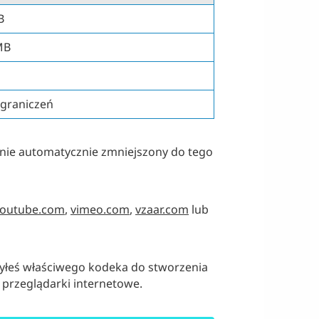
B
MB
ograniczeń
stanie automatycznie zmniejszony do tego
youtube.com
,
vimeo.com
,
vzaar.com
lub
użyłeś właściwego kodeka do stworzenia
z przeglądarki internetowe.