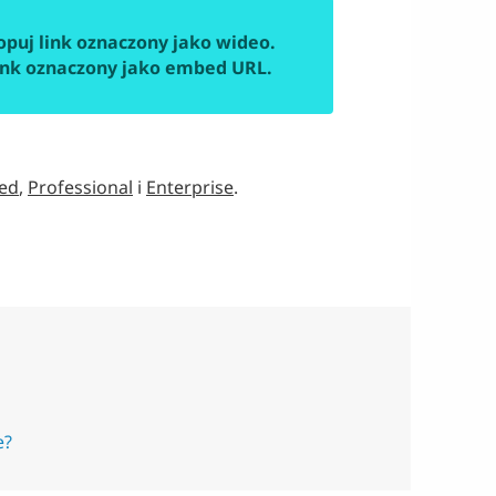
puj link oznaczony jako wideo.
link oznaczony jako embed URL.
ed
,
Professional
i
Enterprise
.
e?