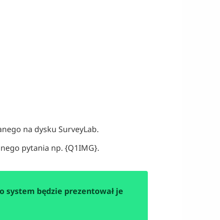
sanego na dysku SurveyLab.
nnego pytania np. {Q1IMG}.
to system będzie prezentował je