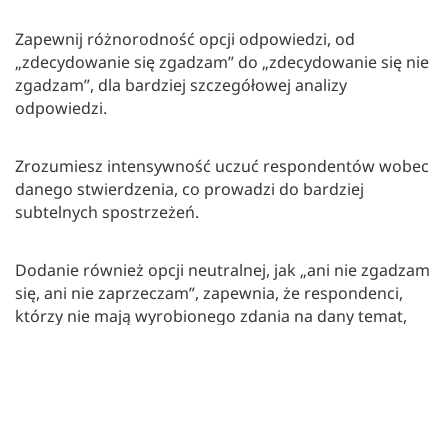
Zapewnij różnorodność opcji odpowiedzi, od
„zdecydowanie się zgadzam” do „zdecydowanie się nie
zgadzam”, dla bardziej szczegółowej analizy
odpowiedzi.
Zrozumiesz intensywność uczuć respondentów wobec
danego stwierdzenia, co prowadzi do bardziej
subtelnych spostrzeżeń.
Dodanie również opcji neutralnej, jak „ani nie zgadzam
się, ani nie zaprzeczam”, zapewnia, że respondenci,
którzy nie mają wyrobionego zdania na dany temat,
wciąż mogą wziąć udział.
➡️
Przykłady:
Proszę określić swój poziom zgodności
ze stwierdzeniem: „Instrukcje były klarowne i łatwe do
zrozumienia.”