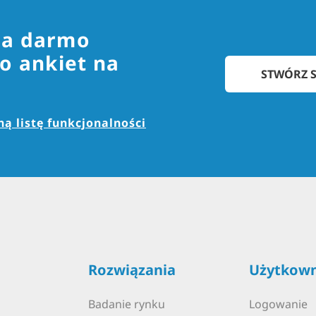
za darmo
o ankiet na
STWÓRZ S
ą listę funkcjonalności
Rozwiązania
Użytkown
Badanie rynku
Logowanie