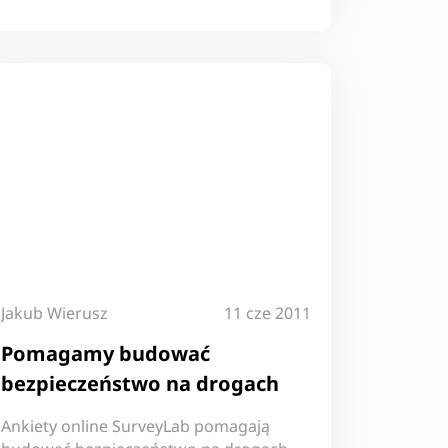
Jakub Wierusz
11 cze 2011
Pomagamy budować
bezpieczeństwo na drogach
Ankiety online SurveyLab pomagają