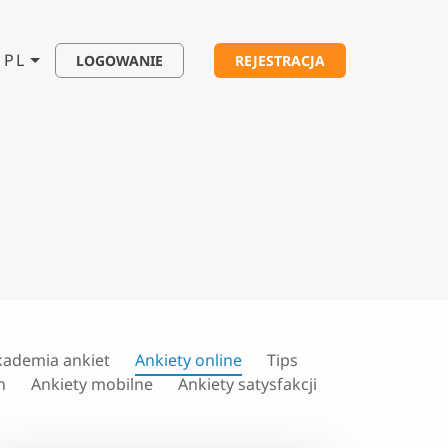
PL
LOGOWANIE
REJESTRACJA
kademia ankiet
Ankiety online
Tips
h
Ankiety mobilne
Ankiety satysfakcji