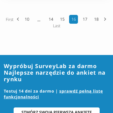
10
14
15
16
17
18
First
Last
Wypróbuj SurveyLab za darmo
Najlepsze narzędzie do ankiet na
rynku
Testuj 14 dni za darmo |
sprawdź pełną listę
funkcjonalności
STWÓRZ SWOJĄ PIERWSZĄ ANKIETĘ