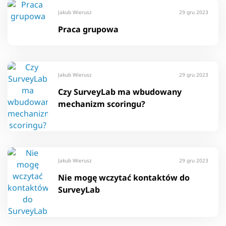
Jakub Wierusz
29 gru 2023
Praca grupowa
Jakub Wierusz
29 gru 2023
Czy SurveyLab ma wbudowany
mechanizm scoringu?
Jakub Wierusz
29 gru 2023
Nie mogę wczytać kontaktów do
SurveyLab