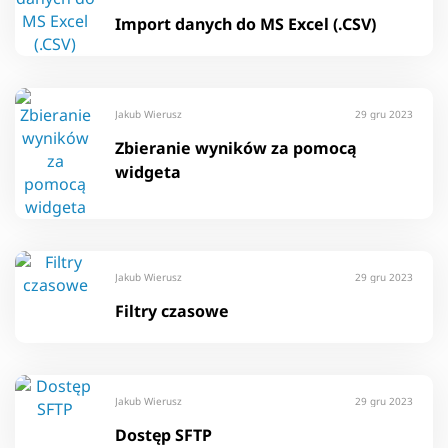
Import danych do MS Excel (.CSV)
Jakub Wierusz
29 gru 2023
Zbieranie wyników za pomocą
widgeta
Jakub Wierusz
29 gru 2023
Filtry czasowe
Jakub Wierusz
29 gru 2023
Dostęp SFTP