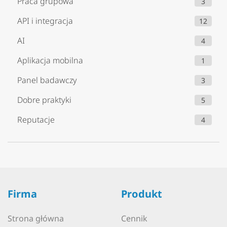
Praca grupowa
3
API i integracja
12
AI
4
Aplikacja mobilna
1
Panel badawczy
3
Dobre praktyki
5
Reputacje
4
Firma
Produkt
Strona główna
Cennik